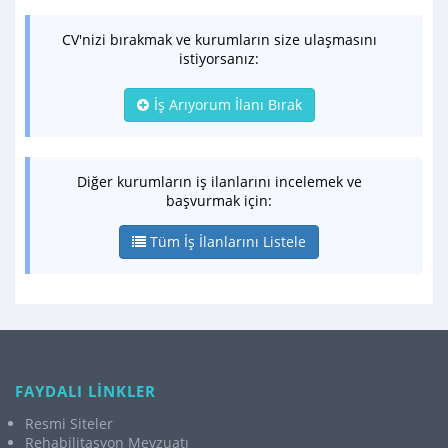
CV'nizi bırakmak ve kurumların size ulaşmasını
istiyorsanız:
İş Arıyorum İlanı Bırak
Diğer kurumların iş ilanlarını incelemek ve
başvurmak için:
Tüm İş İlanlarını Listele
FAYDALI LİNKLER
Resmi Siteler
Rehabilitasyon Mevzuatı