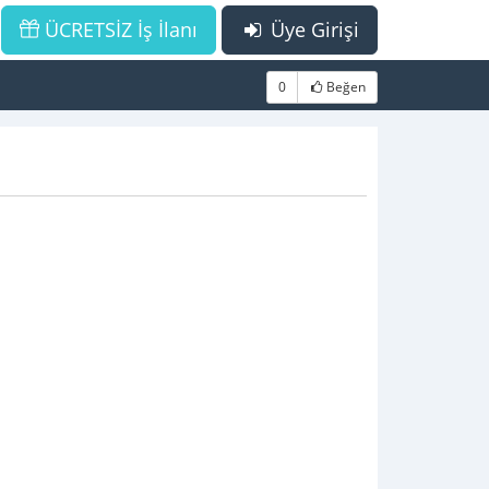
ÜCRETSİZ İş İlanı
Üye Girişi
0
Beğen