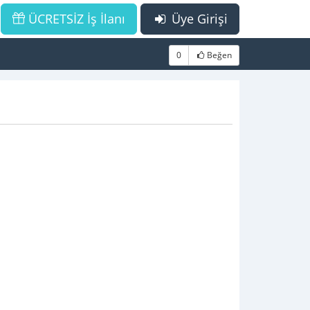
ÜCRETSİZ İş İlanı
Üye Girişi
0
Beğen