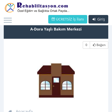
ÜCRETSİZ İş İlanı
Giriş
A-Dora Yaşlı Bakım Merkezi
0
Beğen
Anasayfa