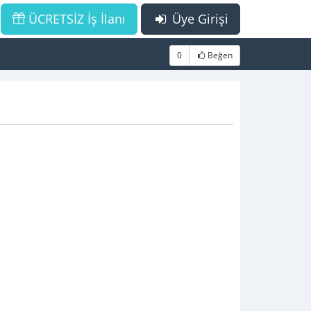
ÜCRETSİZ İş İlanı
Üye Girişi
0
Beğen