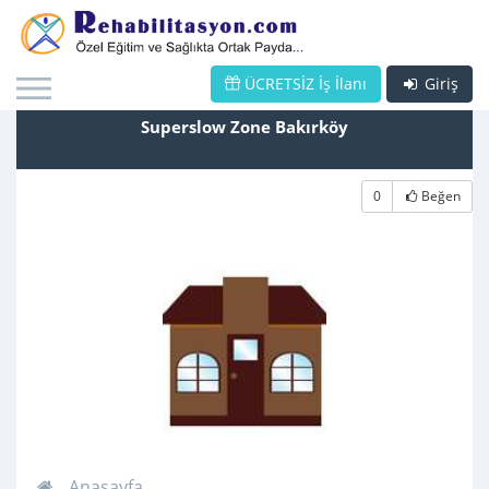
ÜCRETSİZ İş İlanı
Giriş
Superslow Zone Bakırköy
0
Beğen
Anasayfa