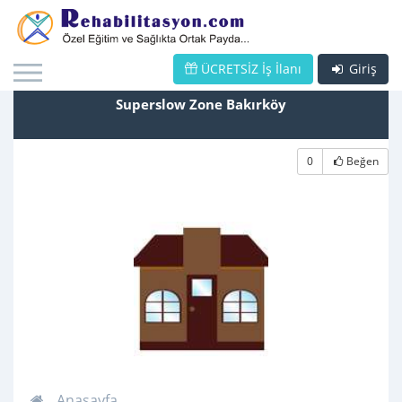
ÜCRETSİZ İş İlanı
Giriş
Superslow Zone Bakırköy
0
Beğen
Anasayfa