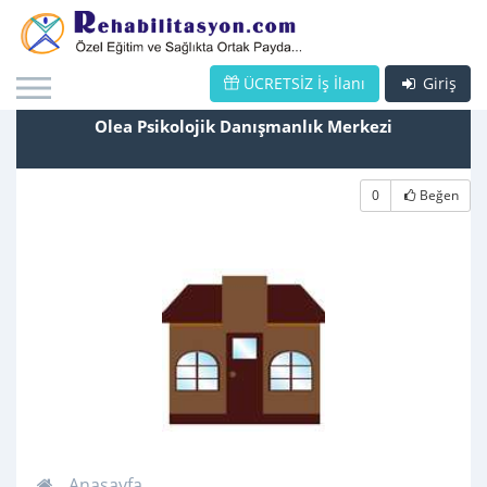
ÜCRETSİZ İş İlanı
Giriş
Olea Psikolojik Danışmanlık Merkezi
0
Beğen
Anasayfa