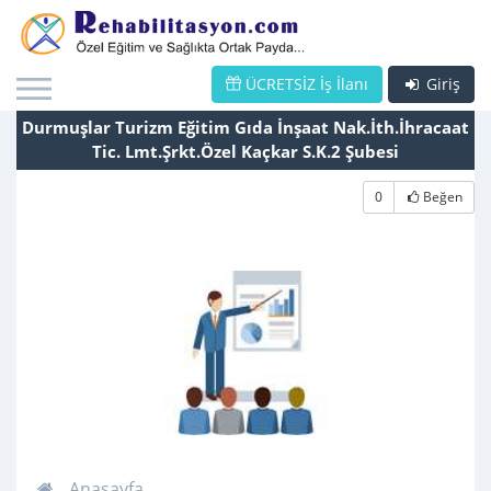
ÜCRETSİZ İş İlanı
Giriş
Durmuşlar Turizm Eğitim Gıda İnşaat Nak.İth.İhracaat
Tic. Lmt.Şrkt.Özel Kaçkar S.K.2 Şubesi
0
Beğen
Anasayfa