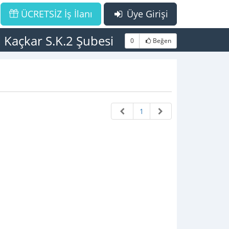
ÜCRETSİZ İş İlanı
Üye Girişi
l Kaçkar S.K.2 Şubesi
0
Beğen
1