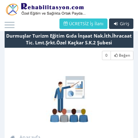
ÜCRETSİZ İş İlanı
Giriş
Durmuşlar Turizm Eğitim Gıda İnşaat Nak.İth.İhracaat
Tic. Lmt.Şrkt.Özel Kaçkar S.K.2 Şubesi
0
Beğen
Anasayfa