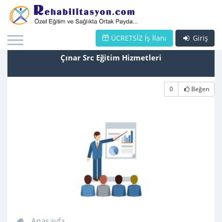
ÜCRETSİZ İş İlanı
Giriş
Çınar Src Eğitim Hizmetleri
0
Beğen
Anasayfa