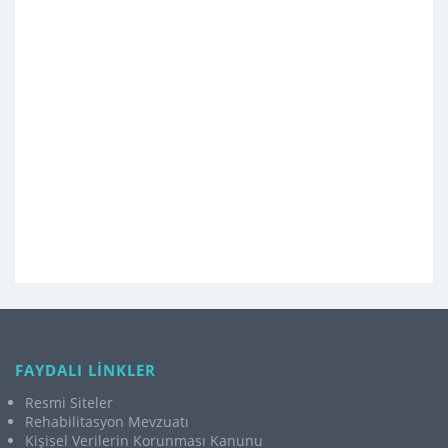
FAYDALI LİNKLER
Resmi Siteler
Rehabilitasyon Mevzuatı
Kişisel Verilerin Korunması Kanunu