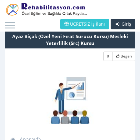
ÜCRETSİZ İş İlanı
Giriş
Ayaz Biçak (Özel Yeni Fırat Sürücü Kursu) Mesleki
Yeterlilik (Src) Kursu
0
Beğen
Anasayfa