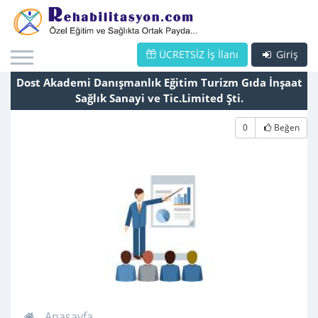
ÜCRETSİZ İş İlanı
Giriş
Dost Akademi Danışmanlık Eğitim Turizm Gıda İnşaat
Sağlık Sanayi ve Tic.Limited Şti.
0
Beğen
Anasayfa