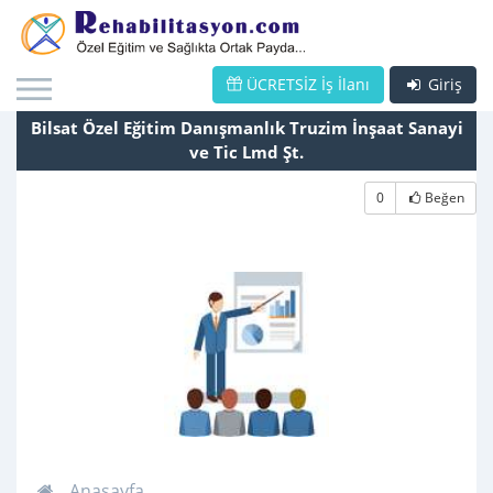
ÜCRETSİZ İş İlanı
Giriş
Bilsat Özel Eğitim Danışmanlık Truzim İnşaat Sanayi
ve Tic Lmd Şt.
0
Beğen
Anasayfa