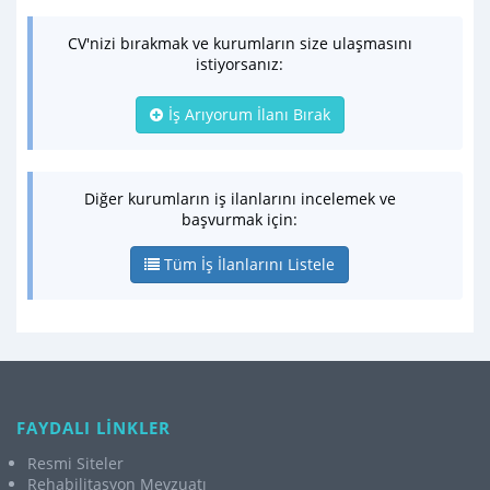
CV'nizi bırakmak ve kurumların size ulaşmasını
istiyorsanız:
İş Arıyorum İlanı Bırak
Diğer kurumların iş ilanlarını incelemek ve
başvurmak için:
Tüm İş İlanlarını Listele
FAYDALI LİNKLER
Resmi Siteler
Rehabilitasyon Mevzuatı