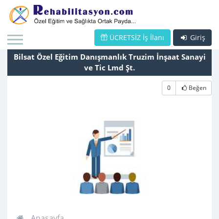
ÜCRETSİZ İş İlanı
Giriş
Bilsat Özel Eğitim Danışmanlık Truzim İnşaat Sanayi
ve Tic Lmd Şt.
0
Beğen
Anasayfa