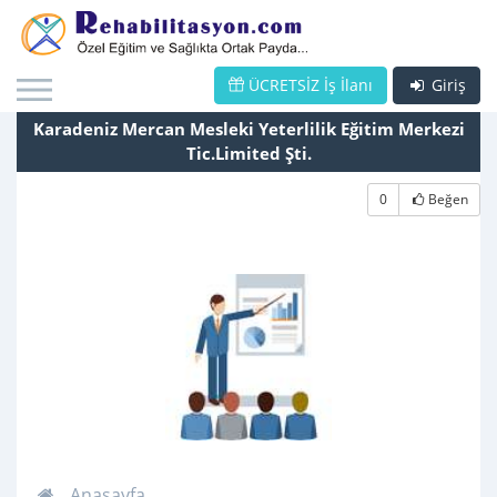
ÜCRETSİZ İş İlanı
Giriş
Karadeniz Mercan Mesleki Yeterlilik Eğitim Merkezi
Tic.Limited Şti.
0
Beğen
Anasayfa