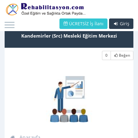
ÜCRETSİZ İş İlanı
Giriş
Kandemirler (Src) Mesleki Eğitim Merkezi
0
Beğen
Anasayfa