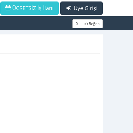
ÜCRETSİZ İş İlanı
Üye Girişi
0
Beğen