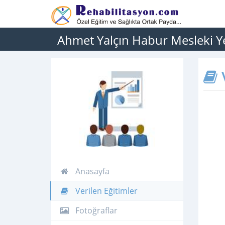
Ahmet Yalçın Habur Mesleki Yet
V
Anasayfa
Verilen Eğitimler
Fotoğraflar