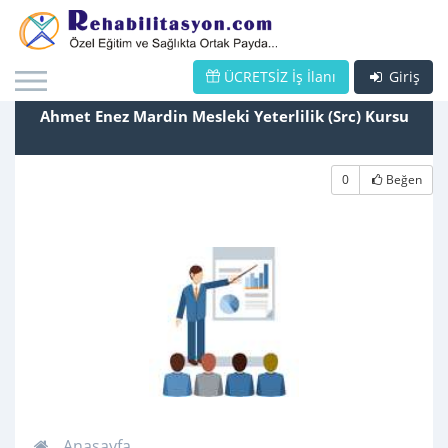
ÜCRETSİZ İş İlanı
Giriş
Ahmet Enez Mardin Mesleki Yeterlilik (Src) Kursu
0
Beğen
Anasayfa