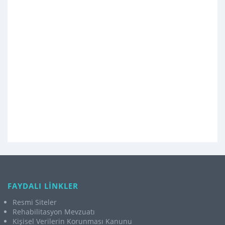
FAYDALI LİNKLER
Resmi Siteler
Rehabilitasyon Mevzuatı
Kişisel Verilerin Korunması Kanunu