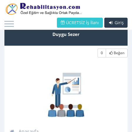
ÜCRETSİZ İş İlanı
Giriş
Duygu Sezer
0
Beğen
Anasayfa