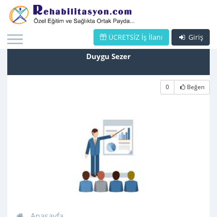
ÜCRETSİZ İş İlanı
Giriş
Duygu Sezer
0
Beğen
Anasayfa