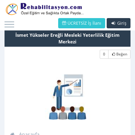
ÜCRETSİZ İş İlanı
Giriş
İsmet Yükseler Ereğli Mesleki Yeterlilik Eğitim
Merkezi
0
Beğen
Anasayfa