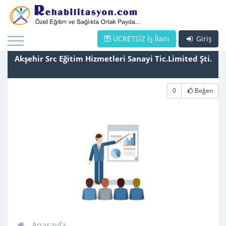
ÜCRETSİZ İş İlanı
Giriş
Akşehir Src Eğitim Hizmetleri Sanayi Tic.Limited Şti.
0
Beğen
Anasayfa