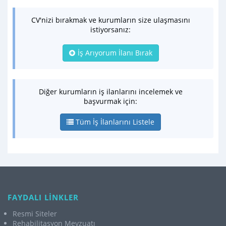
CV'nizi bırakmak ve kurumların size ulaşmasını
istiyorsanız:
İş Arıyorum İlanı Bırak
Diğer kurumların iş ilanlarını incelemek ve
başvurmak için:
Tüm İş İlanlarını Listele
FAYDALI LİNKLER
Resmi Siteler
Rehabilitasyon Mevzuatı