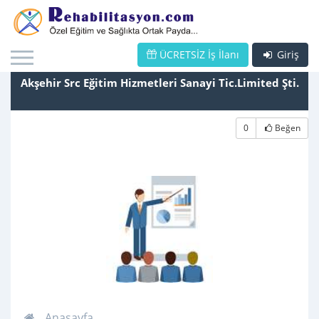
ÜCRETSİZ İş İlanı
Giriş
Akşehir Src Eğitim Hizmetleri Sanayi Tic.Limited Şti.
0
Beğen
Anasayfa