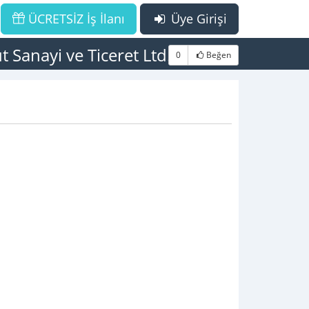
ÜCRETSİZ İş İlanı
Üye Girişi
Sanayi ve Ticeret Ltd.Şti
0
Beğen