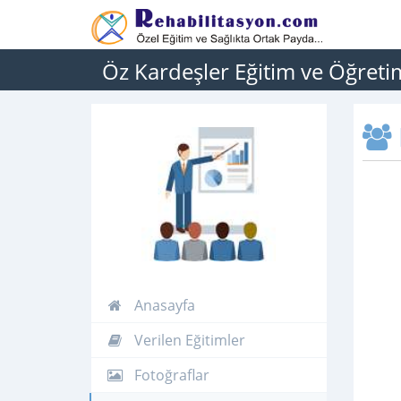
Öz Kardeşler Eğitim ve Öğretim
Anasayfa
Verilen Eğitimler
Fotoğraflar