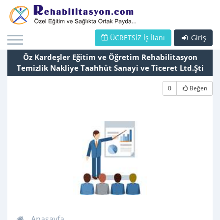
ÜCRETSİZ İş İlanı
Giriş
Öz Kardeşler Eğitim ve Öğretim Rehabilitasyon
Temizlik Nakliye Taahhüt Sanayi ve Ticeret Ltd.Şti
0
Beğen
Anasayfa