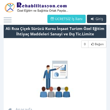
ÜCRETSİZ İş İlanı
Giriş
Ali Rıza Çiçek Sürücü Kursu İnşaat Turizm Özel Eğitim
İhtiyaç Maddeleri Sanayi ve Dış Tic.Limite
0
Beğen
Anasayfa