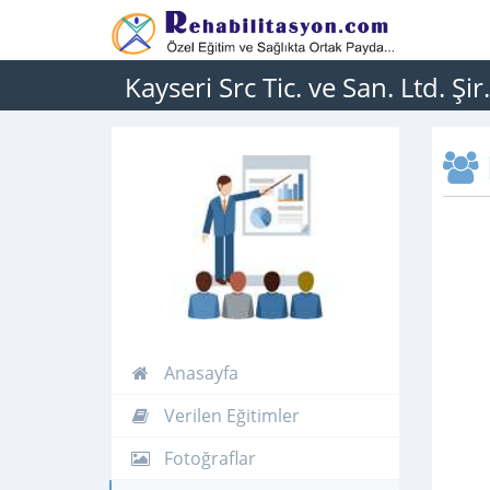
Kayseri Src Tic. ve San. Ltd. Şir.
Anasayfa
Verilen Eğitimler
Fotoğraflar