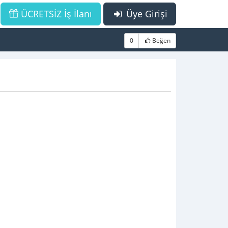
ÜCRETSİZ İş İlanı
Üye Girişi
0
Beğen