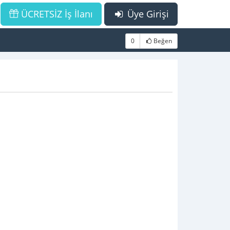
ÜCRETSİZ İş İlanı
Üye Girişi
0
Beğen