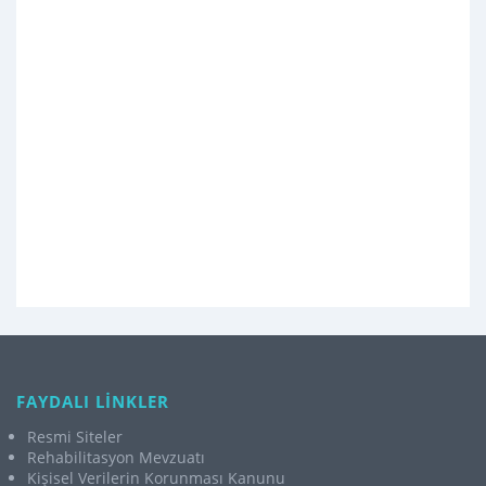
FAYDALI LİNKLER
Resmi Siteler
Rehabilitasyon Mevzuatı
Kişisel Verilerin Korunması Kanunu