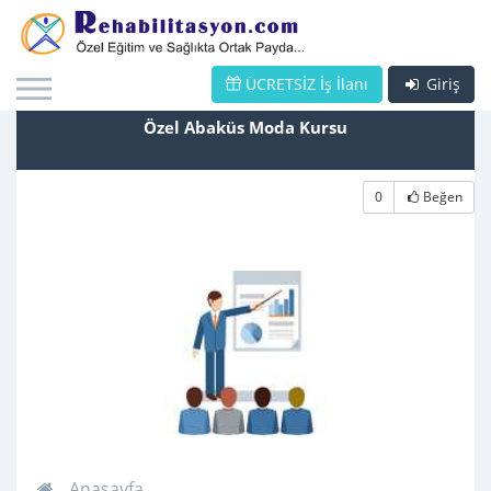
ÜCRETSİZ İş İlanı
Giriş
Özel Abaküs Moda Kursu
0
Beğen
Anasayfa