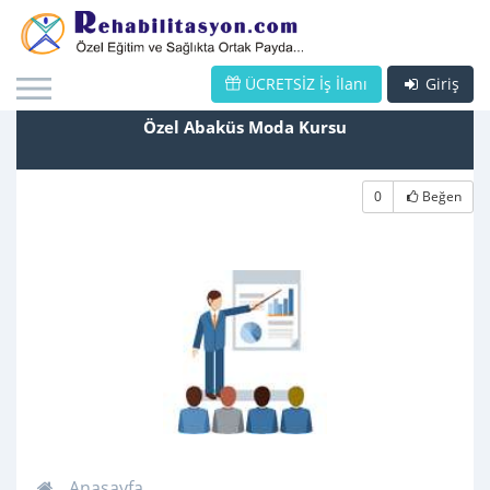
ÜCRETSİZ İş İlanı
Giriş
Özel Abaküs Moda Kursu
0
Beğen
Anasayfa