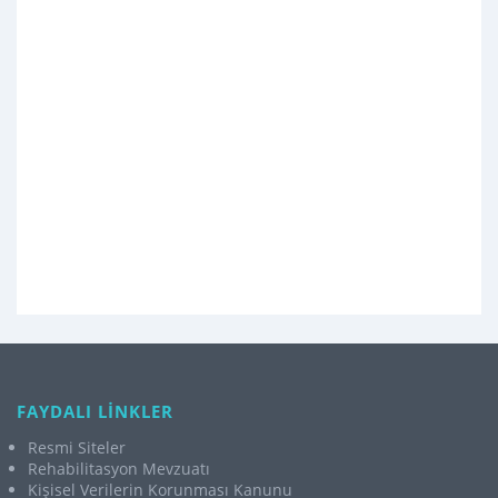
FAYDALI LİNKLER
Resmi Siteler
Rehabilitasyon Mevzuatı
Kişisel Verilerin Korunması Kanunu