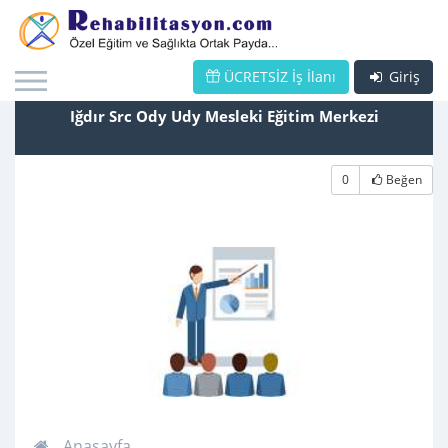
ÜCRETSİZ İş İlanı
Giriş
Iğdır Src Ody Udy Mesleki Eğitim Merkezi
0
Beğen
Anasayfa