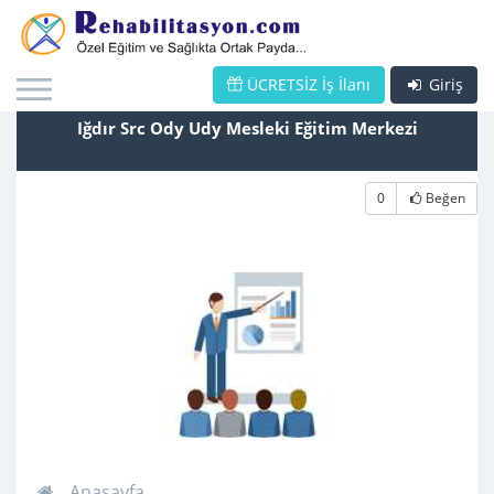
ÜCRETSİZ İş İlanı
Giriş
Iğdır Src Ody Udy Mesleki Eğitim Merkezi
0
Beğen
Anasayfa