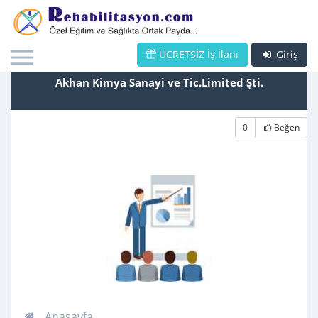
ÜCRETSİZ İş İlanı
Giriş
Akhan Kimya Sanayi ve Tic.Limited Şti.
0
Beğen
Anasayfa