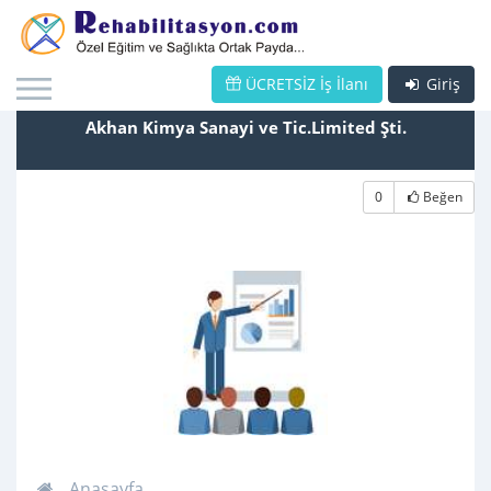
ÜCRETSİZ İş İlanı
Giriş
Akhan Kimya Sanayi ve Tic.Limited Şti.
0
Beğen
Anasayfa