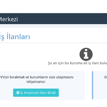
Merkezi
ş İlanları
Şu an için bu kuruma ait iş ilanı b
CV'nizi bırakmak ve kurumların size ulaşmasını
D
istiyorsanız:
İş Arıyorum İlanı Bırak