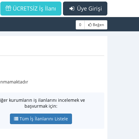
ÜCRETSİZ İş İlanı
Üye Girişi
0
Beğen
ulunmamaktadır
iğer kurumların iş ilanlarını incelemek ve
başvurmak için:
Tüm İş İlanlarını Listele