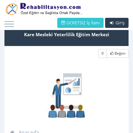
ÜCRETSİZ İş İlanı
Giriş
Kare Mesleki Yeterlilik Eğitim Merkezi
0
Beğen
Anasayfa