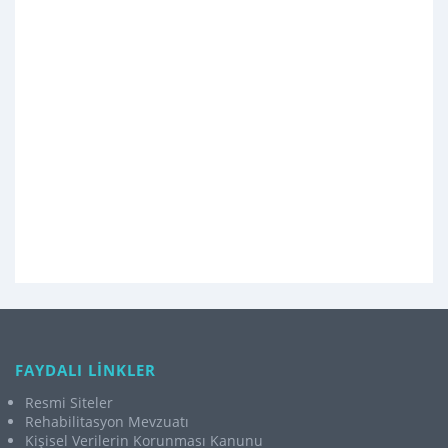
FAYDALI LİNKLER
Resmi Siteler
Rehabilitasyon Mevzuatı
Kişisel Verilerin Korunması Kanunu