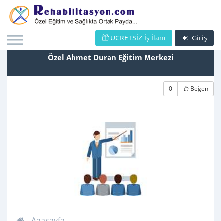
ÜCRETSİZ İş İlanı
Giriş
Özel Ahmet Duran Eğitim Merkezi
0
Beğen
Anasayfa