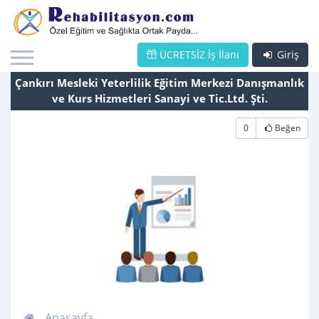
ÜCRETSİZ İş İlanı
Giriş
Çankırı Mesleki Yeterlilik Eğitim Merkezi Danışmanlık
ve Kurs Hizmetleri Sanayi ve Tic.Ltd. Şti.
0
Beğen
Anasayfa