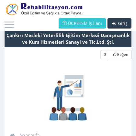
ÜCRETSİZ İş İlanı
Giriş
Çankırı Mesleki Yeterlilik Eğitim Merkezi Danışmanlık
ve Kurs Hizmetleri Sanayi ve Tic.Ltd. Şti.
0
Beğen
Anasayfa