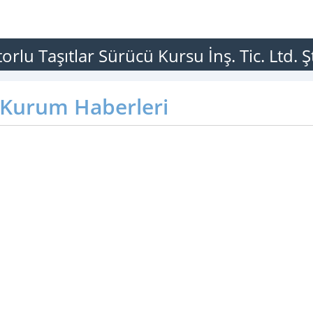
lu Taşıtlar Sürücü Kursu İnş. Tic. Ltd. Şt
Kurum Haberleri