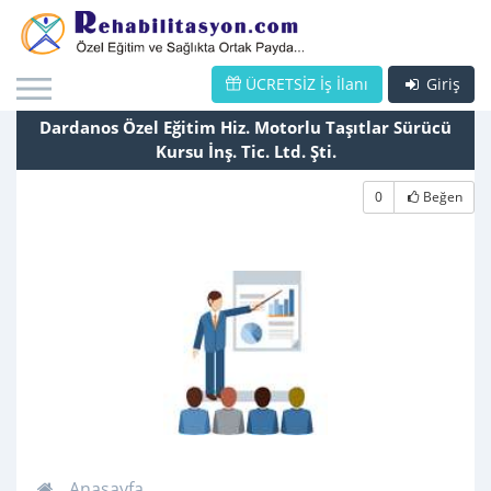
ÜCRETSİZ İş İlanı
Giriş
Dardanos Özel Eğitim Hiz. Motorlu Taşıtlar Sürücü
Kursu İnş. Tic. Ltd. Şti.
0
Beğen
Anasayfa