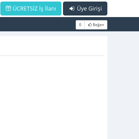
ÜCRETSİZ İş İlanı
Üye Girişi
0
Beğen