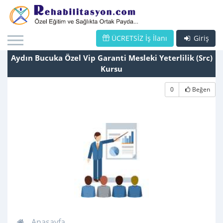
ÜCRETSİZ İş İlanı
Giriş
Aydın Bucuka Özel Vip Garanti Mesleki Yeterlilik (Src)
Kursu
0
Beğen
Anasayfa