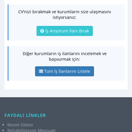
CV'nizi bırakmak ve kurumların size ulaşmasını
istiyorsanız:
İş Arıyorum İlanı Bırak
Diğer kurumların iş ilanlarını incelemek ve
başvurmak için:
Tüm İş İlanlarını Listele
FAYDALI LİNKLER
Resmi Siteler
Rehabilitasyon Mevzuatı