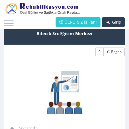
ÜCRETSİZ İş İlanı
Giriş
Bilecik Src Eğitim Merkezi
0
Beğen
Anasayfa