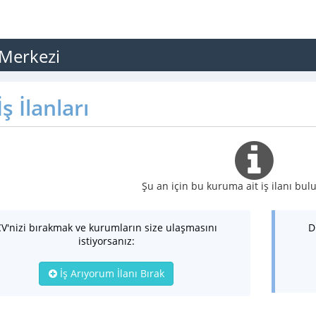
 Merkezi
ş İlanları
Şu an için bu kuruma ait iş ilanı b
CV'nizi bırakmak ve kurumların size ulaşmasını
D
istiyorsanız:
İş Arıyorum İlanı Bırak