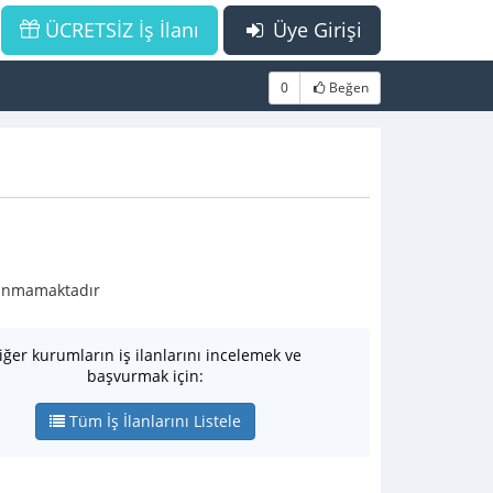
ÜCRETSİZ İş İlanı
Üye Girişi
0
Beğen
ulunmamaktadır
iğer kurumların iş ilanlarını incelemek ve
başvurmak için:
Tüm İş İlanlarını Listele